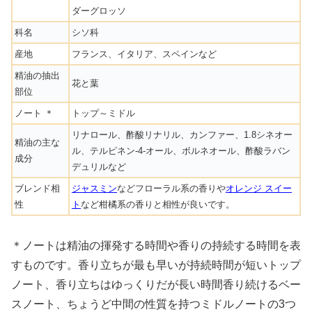
ダーグロッソ
科名
シソ科
産地
フランス、イタリア、スペインなど
精油の抽出
花と葉
部位
ノート ＊
トップ～ミドル
リナロール、酢酸リナリル、カンファー、1.8シネオー
精油の主な
ル、テルピネン-4-オール、ボルネオール、酢酸ラバン
成分
デュリルなど
ブレンド相
ジャスミン
などフローラル系の香りや
オレンジ スイー
性
ト
など柑橘系の香りと相性が良いです。
＊ノートは精油の揮発する時間や香りの持続する時間を表
すものです。香り立ちが最も早いが持続時間が短いトップ
ノート、香り立ちはゆっくりだが長い時間香り続けるベー
スノート、ちょうど中間の性質を持つミドルノートの3つ