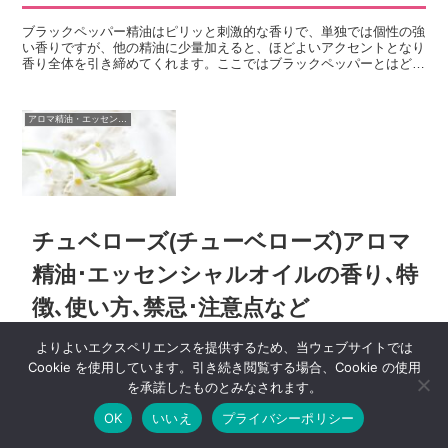
ブラックペッパー精油はピリッと刺激的な香りで、単独では個性の強
い香りですが、他の精油に少量加えると、ほどよいアクセントとなり
香り全体を引き締めてくれます。ここではブラックペッパーとはどの
ような植物か？ブラックペッパーの精油の香りや特徴、使い方・活用
法や使用する時の注意点などについて紹介します。
アロマ精油・エッセンシャルオイル
チュベローズ(チューベローズ)アロマ
精油･エッセンシャルオイルの香り､特
徴､使い方､禁忌･注意点など
よりよいエクスペリエンスを提供するため、当ウェブサイトでは
チュベローズは大量の花から少量しか精油が採れないためとても高価
Cookie を使用しています。引き続き閲覧する場合、Cookie の使用
ですが、蜂蜜のような甘い香りで、花の中で最もセクシーな香りとも
を承諾したものとみなされます。
言われています。ここではチュベローズとはどのような植物か？チュ
ベローズの精油の香りや特徴、使い方・活用法や使用する時の注意点
OK
いいえ
プライバシーポリシー
などについて紹介します。
メニュー
ホーム
検索
トップ
サイドバー
アロマ精油・エッセンシャルオイル