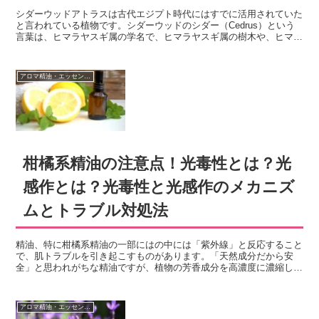
シダーウッドアトラスは古代エジプト時代にはすでに活用されていた
と言われている植物です。シダーウッドのシダー（Cedrus）という
言葉は、ヒマラヤスギ属の学名で、ヒマラヤスギ属の樹木や、ヒマラ
ヤスギ属に樹形が似ている樹木の名前に使われています。シダーウッ
ドアトラスとはどのような植物か？使い方の歴史、シダーウッドアト
ラスの精油の香りや特徴、作用、使い方・活用法やブレンドレシピ、
アロマ精油・エッセンシャルオイル
使用する時の注意点・禁忌などを紹介します。
柑橘系精油の注意点！光毒性とは？光
感作とは？光毒性と光感作のメカニズ
ムとトラブル対処法
精油、特に柑橘系精油の一部にはの中には「紫外線」と反応すること
で、肌トラブルを引き起こすものがあります。「天然成分だから安
全」と思われがちな精油ですが、植物の芳香成分を高濃度に濃縮した
ものだからこそ、正しい知識を持って使用することが重要です。光毒
性と光感作は似た言葉として扱われることがありますが、実際には仕
組みや症状の現れ方が異なります。精油による光毒性・光感作の違
アロマ精油・エッセンシャルオイル
い、原因となる成分、注意が必要な精油、安全な使い方について詳し