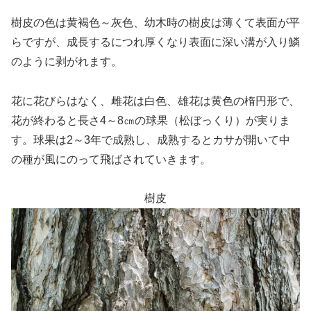
樹皮の色は黄褐色～灰色、幼木時の樹皮は薄くて表面が平
らですが、成長するにつれ厚くなり表面に深い溝が入り鱗
のように剥がれます。
花に花びらはなく、雌花は白色、雄花は黄色の楕円形で、
花が終わると長さ4～8㎝の球果（松ぼっくり）が実りま
す。球果は2～3年で成熟し、成熟するとカサが開いて中
の種が風にのって飛ばされていきます。
樹皮