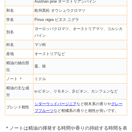
Austrian pine オーストリアンパイン
和名
欧州黒松 オウシュウクロマツ
学名
Pinus nigra ピヌス ニグラ
ヨーロッパクロマツ、オーストリアマツ、コルシカ
別名
パイン
科名
マツ科
産地
オーストリアなど
精油の抽出部
葉、枝
位
ノート ＊
ミドル
精油の主な成
α-ピネン、リモネン、β-ピネン、カンフェンなど
分
シダーウッドバージニア
など樹木系の香りや
グレー
ブレンド相性
プフルーツ
など柑橘系の香りと相性が良いです。
＊ノートは精油の揮発する時間や香りの持続する時間を表