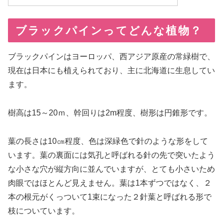
ブラックパインってどんな植物？
ブラックパインはヨーロッパ、西アジア原産の常緑樹で、
現在は日本にも植えられており、主に北海道に生息してい
ます。
樹高は15～20ｍ、幹回りは2m程度、樹形は円錐形です。
葉の長さは10㎝程度、色は深緑色で針のような形をして
います。葉の裏面には気孔と呼ばれる針の先で突いたよう
な小さな穴が縦方向に並んでいますが、とても小さいため
肉眼ではほとんど見えません。葉は1本ずつではなく、２
本の根元がくっついて1束になった２針葉と呼ばれる形で
枝についています。