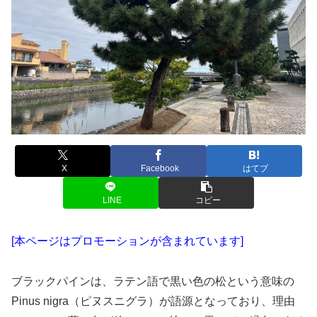
X
Facebook
はてブ
LINE
コピー
[本ページはプロモーションが含まれています]
ブラックパインは、ラテン語で黒い色の松という意味の
Pinus nigra（ピヌスニグラ）が語源となっており、理由