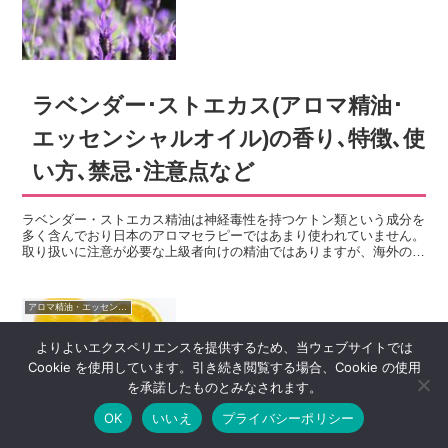
く解説します。
ラベンダー･ストエカス(アロマ精油･
エッセンシャルオイル)の香り､特徴､使
い方､禁忌･注意点など
ラベンダー・ストエカス精油は神経毒性を持つケトン類という成分を
多く含んでおり日本のアロマセラピーではあまり使われていません。
取り扱いに注意が必要な上級者向けの精油ではありますが、海外のア
ロマセラピーでは気持ちを前向きにしたい時や痰がらみの症状緩和を
目的に使われています。ラベンダー・ストエカスとはどのような植物
か？ラベンダー・ストエカスの精油の香りや特徴、使い方・活用法
アロマ精油・エッセンシャルオイル
や、使用する時の注意点などについて紹介します。
よりよいエクスペリエンスを提供するため、当ウェブサイトでは
Cookie を使用しています。引き続き閲覧する場合、Cookie の使用
を承諾したものとみなされます。
OK
いいえ
プライバシーポリシー
オレンジスイート(アロマ精油･エッセ
メニュー
ホーム
検索
トップ
サイドバー