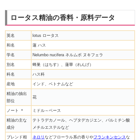
ロータス精油の香料・原料データ
英名
lotus ロータス
和名
蓮 ハス
学名
Nelumbo nucifera ネルムボ ヌキフェラ
別名
蜂巣（はちす）、蓮華（れんげ）
科名
ハス科
産地
インド、ベトナムなど
精油の抽出
花
部位
ノート ＊
ミドル～ベース
精油の主な
テトラデカノール、ヘプタデカジエン、パルミチン酸
成分
メチルエステルなど
ブレンド相
ネロリ
などフローラル系の香りや
フランキンセンス
な