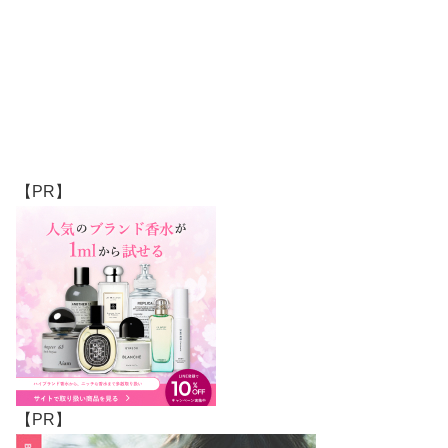
【PR】
【PR】