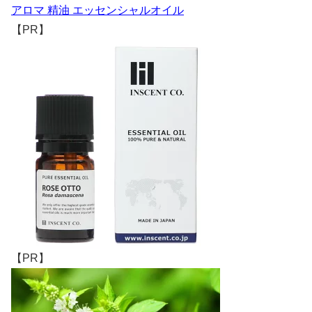
アロマ 精油 エッセンシャルオイル
【PR】
【PR】