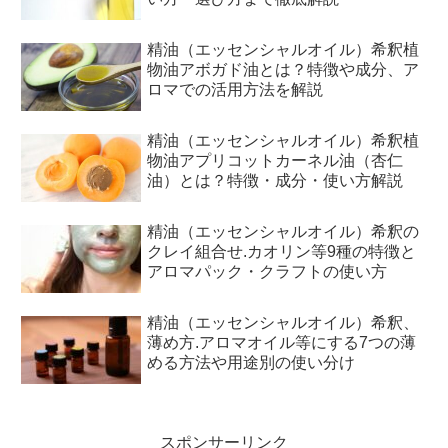
精油（エッセンシャルオイル）希釈植
物油アボガド油とは？特徴や成分、ア
ロマでの活用方法を解説
精油（エッセンシャルオイル）希釈植
物油アプリコットカーネル油（杏仁
油）とは？特徴・成分・使い方解説
精油（エッセンシャルオイル）希釈の
クレイ組合せ.カオリン等9種の特徴と
アロマパック・クラフトの使い方
精油（エッセンシャルオイル）希釈、
薄め方.アロマオイル等にする7つの薄
める方法や用途別の使い分け
スポンサーリンク