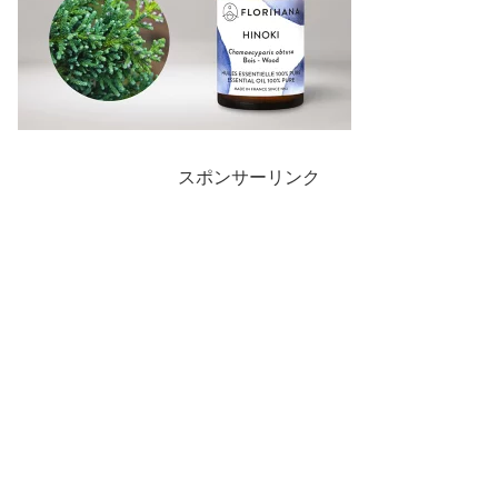
スポンサーリンク