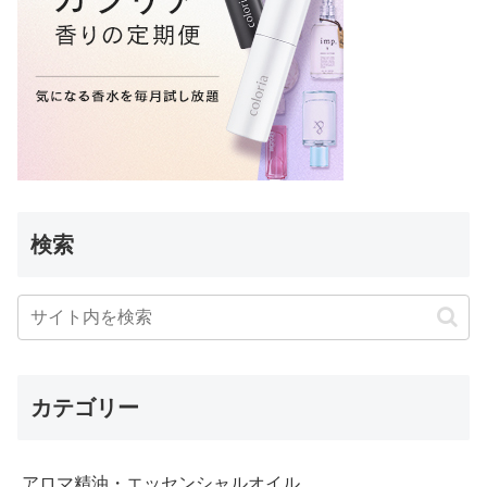
検索
カテゴリー
アロマ精油・エッセンシャルオイル