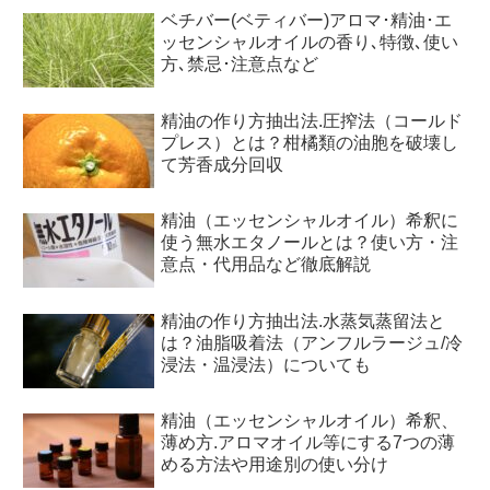
ベチバー(ベティバー)アロマ･精油･エ
ッセンシャルオイルの香り､特徴､使い
方､禁忌･注意点など
精油の作り方抽出法.圧搾法（コールド
プレス）とは？柑橘類の油胞を破壊し
て芳香成分回収
精油（エッセンシャルオイル）希釈に
使う無水エタノールとは？使い方・注
意点・代用品など徹底解説
精油の作り方抽出法.水蒸気蒸留法と
は？油脂吸着法（アンフルラージュ/冷
浸法・温浸法）についても
精油（エッセンシャルオイル）希釈、
薄め方.アロマオイル等にする7つの薄
める方法や用途別の使い分け