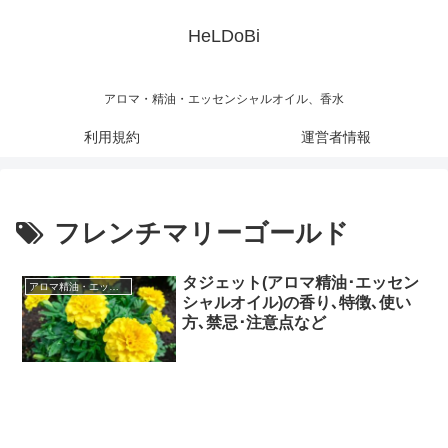
HeLDoBi
アロマ・精油・エッセンシャルオイル、香水
利用規約
運営者情報
フレンチマリーゴールド
タジェット(アロマ精油･エッセン
アロマ精油・エッセンシャルオイル
シャルオイル)の香り､特徴､使い
方､禁忌･注意点など