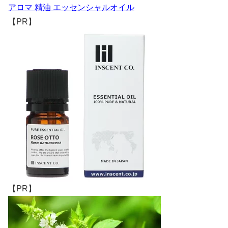
アロマ 精油 エッセンシャルオイル
【PR】
【PR】