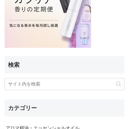
検索
カテゴリー
アロマ精油・エッセンシャルオイル