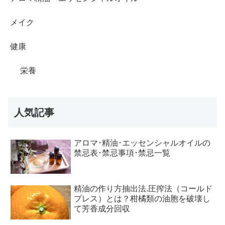
メイク
健康
栄養
人気記事
アロマ･精油･エッセンシャルオイルの
禁忌表･禁忌事項･禁忌一覧
精油の作り方抽出法.圧搾法（コールド
プレス）とは？柑橘類の油胞を破壊し
て芳香成分回収