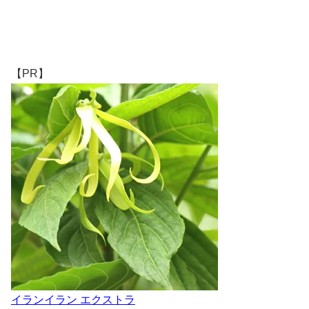
【PR】
イランイラン エクストラ