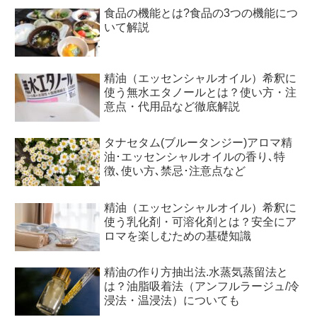
食品の機能とは?食品の3つの機能につ
いて解説
精油（エッセンシャルオイル）希釈に
使う無水エタノールとは？使い方・注
意点・代用品など徹底解説
タナセタム(ブルータンジー)アロマ精
油･エッセンシャルオイルの香り､特
徴､使い方､禁忌･注意点など
精油（エッセンシャルオイル）希釈に
使う乳化剤・可溶化剤とは？安全にア
ロマを楽しむための基礎知識
精油の作り方抽出法.水蒸気蒸留法と
は？油脂吸着法（アンフルラージュ/冷
浸法・温浸法）についても