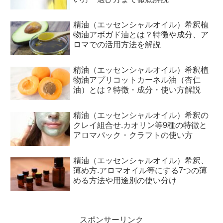
精油（エッセンシャルオイル）希釈植
物油アボガド油とは？特徴や成分、ア
ロマでの活用方法を解説
精油（エッセンシャルオイル）希釈植
物油アプリコットカーネル油（杏仁
油）とは？特徴・成分・使い方解説
精油（エッセンシャルオイル）希釈の
クレイ組合せ.カオリン等9種の特徴と
アロマパック・クラフトの使い方
精油（エッセンシャルオイル）希釈、
薄め方.アロマオイル等にする7つの薄
める方法や用途別の使い分け
スポンサーリンク